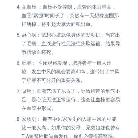
高血压 ：血压不受控制，血管的张力增高，
血管”紧绷”时间长了，突然有一天想橡皮圈那
样断掉，将引起大脑大面积出血。
冠心病：试想心脏就像身体的发动机，当它出
了毛病，血液进行性无法往头脑运输。结果导
致脑缺血坏死。
肥胖： 临床观察发现，肥胖者与一般人比
较，发生中风的机会要高40%，这带出了中风
于肥胖不可分开的重要关系。
吸烟：血液充满了尼古丁，导致携带的氧气不
足，是心脏无法正常运行，这会让血栓更容易
在血管中形成。
家族史： 拥有中风家族史的人患中风的可能
比一般人高，如果你的父母，兄弟姐妹也曾有
TIA短暂性脑缺血发作，你也必须提高警惕。